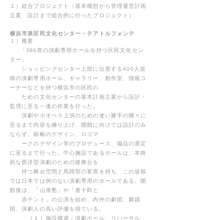
１）総合プロジェクト（基本構想から管理運営計画
立案、設計まで総合的に行ったプロジェクト）
横浜市泉区民文化センター・テアトルフォンテ
１）概要
「386席の演劇専用ホールを持つ区民文化セン
ター」
ショッピングセンター上部に位置する400人規
模の演劇専用ホール、ギャラリー、創作室、情報コ
ーナーなどを持つ横浜市の区民の
た
めの
文化センターの基本計画立案から設計・
監理に至る一連の作業を行った。
演劇や小オペラ上演のための使い勝手の隅々に
至るまで内容を練り上げ、開館に向けては設計のみ
ならず、緞帳のデザイン、ロゴマ
ー
クの
デザイン等のプロデュース、備品の選定
に至るまで行った。
中心施設であるホールは、本格
的な西洋型演劇のための後舞台を
持つ
舞台空間と馬蹄型の客席を持ち、この規模
では日本では例のない
演劇
専用のホールである。開
館後は、「山海塾」や「唐十郎と
赤テン
ト」の公演を始め、内外の劇団、舞踊
団、演劇人の高い評価を得
ている。
（１）施設構成：演劇ホール、リハーサル