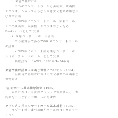
1. 東急文化村計画
３つのコンサートホールと美術館、映画館、
スタジオ、ショップからなる東急文化村基本構想及
び基本計画
→1989年にコンサートホール、演劇ホール、
２つの映画館、美術館、スタジオ等からなる
Bunkamuraとして 完
成
2. 東急コンサートホール計画
中心的施設である2500 席コンサートホール
の計画
→1989年にオペラ上演可能なコンサートホー
ル（オーチャードホール）として完成
掲載誌等・「AXIS」1985年No.14冬号
東急文化村計画＜企画と運営について＞（1984）
上記複合文化施設における文化事業の企画案と
運営方法
T記念ホール基本構想調査（1985）
東京における今後のクラシック音楽状況と、室
内楽を中心とする中ホールの可能性
セゾン八ヶ岳コンサートホール基本構想（1985）
リゾート地に建つ300人ホールのコンサルテー
ション