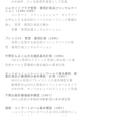
→1988年、八ヶ岳高原音楽堂として完成
ヒルサイドプラザ管理・運用計画及びコンサルテー
ション（1985-1986）
コンサート、ファッションショー、ギャラリー
を中心とする多目的スペースのオープニング事業計
画と、管理・運用計画及び舞台・
音響・照明
設備コンサルテーション
プレイス24 管理・運用計画（1986）
浅草に位置する多目的イベントスペースの管
理・運用計画コンサルテーション
中野区もみじ山文化施設基本計画（1986）
1200人収容のクラシック音楽に的を絞った多
目的ホールと図書館の複合施設の基本計画
サンリオコミュニケーションワールド基本構想、配
置計画及び劇場部分基本構想・計画（1987）
8000人収容のプレイランドの基本構想立案
劇場部分は500人収容のイベントホールタイプ
→1990年、サンリオピューロランドとして完成
千間台柴田劇場基本構想（1987）
300人収容の本格的演劇劇場の基本構想案
福島・コンサートホール基本構想（1987）
ショッピングセンターに入る300人収容のシュ