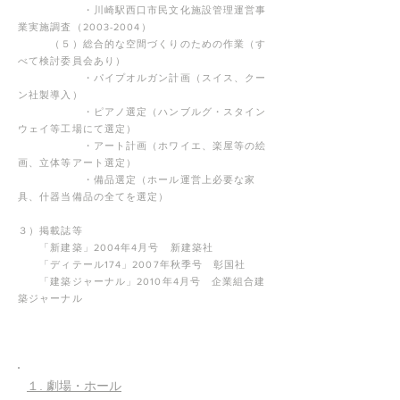
・川崎駅西口市民文化施設管理運営事
業実施調査（2003-2004）
（５）総合的な空間づくりのための作業（す
べて検討委員会あり）
・パイプオルガン計画（スイス、クー
ン社製導入）
・ピアノ選定（ハンブルグ・スタイン
ウェイ等工場にて選定）
・アート計画（ホワイエ、楽屋等の絵
画、立体等アート選定）
・備品選定（ホール運営上必要な家
具、什器当備品の全てを選定）
３）掲載誌等
「新建築」2004年4月号 新建築社
「ディテール174」2007年秋季号 彰国社
「建築ジャーナル」2010年4月号 企業組合建
築ジャーナル
​１. 劇場・ホール