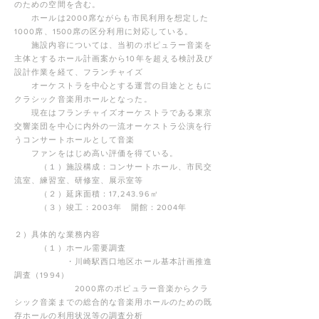
のための空間を含む。
ホールは2000席ながらも市民利用を想定した
1000席、1500席の区分利用に対応している。
施設内容については、当初のポピュラー音楽を
主体とするホール計画案から10年を超える検討及び
設計作業を経て、フランチャイズ
オーケストラを中心とする運営の目途とともに
クラシック音楽用ホールとなった。
現在はフランチャイズオーケストラである東京
交響楽団を中心に内外の一流オーケストラ公演を行
うコンサートホールとして音楽
ファンをはじめ高い評価を得ている。
（１）施設構成：コンサートホール、市民交
流室、練習室、研修室、展示室等
（２）延床面積：17,243.96㎡
（３）竣工：2003年 開館：2004年
２）具体的な業務内容
（１）ホール需要調査
・川崎駅西口地区ホール基本計画推進
調査（1994）
2000席のポピュラー音楽からクラ
シック音楽までの総合的な音楽用ホールのための既
存ホールの利用状況等の調査分析