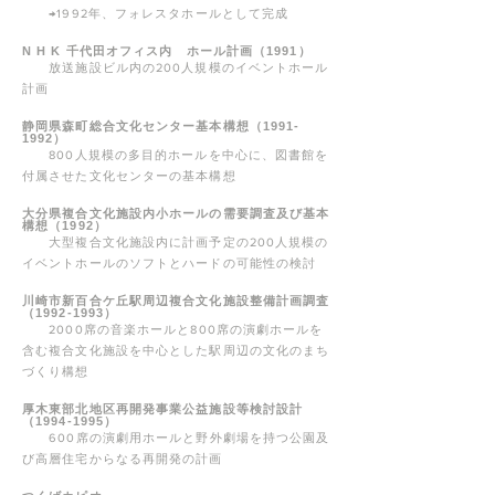
→1992年、フォレスタホールとして完成
N H K 千代田オフィス内 ホール計画（1991）
放送施設ビル内の200人規模のイベントホール
計画
静岡県森町総合文化センター基本構想（1991-
1992）
800人規模の多目的ホールを中心に、図書館を
付属させた文化センターの基本構想
大分県複合文化施設内小ホールの需要調査及び基本
構想（1992）
大型複合文化施設内に計画予定の200人規模の
イベントホールのソフトとハードの可能性の検討
川崎市新百合ケ丘駅周辺複合文化施設整備計画調査
（1992-1993）
2000席の音楽ホールと800席の演劇ホールを
含む複合文化施設を中心とした駅周辺の文化のまち
づくり構想
厚木東部北地区再開発事業公益施設等検討設計
（1994-1995）
600席の演劇用ホールと野外劇場を持つ公園及
び高層住宅からなる再開発の計画