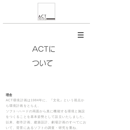
ACTに
ついて
理念
ACT環境計画は1984年に、『文化』という視点か
ら環境計画をとらえ、
ソフト･ハードの両面から真に機能する環境と施設
をつくることを基本姿勢として設立いたしました。
以来、都市計画、建築設計、劇場計画のすべてにお
いて、
背景にあるソフトの調査・研究を重ね、