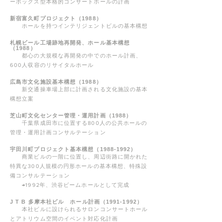
ーボックス型本格的コンサートホールの計画
新宿富久町プロジェクト（1988）
ホールを持つインテリジェントビルの基本構想
札幌ビール工場跡地再開発、ホール基本構想
（1988）
都心の大規模な再開発の中でのホール計画、
600人収容のリサイタルホール
広島市文化施設基本構想（1988）
新交通操車場上部に計画される文化施設の基本
構想立案
芝山町文化センター管理・運用計画（1988）
千葉県成田市に位置する800人の公共ホールの
管理・運用計画コンサルテーション
宇田川町プロジェクト基本構想（1988-1992）
商業ビルの一階に位置し、周辺街路に開かれた
特異な300人規模の円形ホールの基本構想、特殊設
備コンサルテーション
→1992年、渋谷ビームホールとして完成
J T B 多摩本社ビル ホール計画（1991-1992）
本社ビルに設けられるサロンコンサートホール
とアトリウム空間のイベント対応化計画