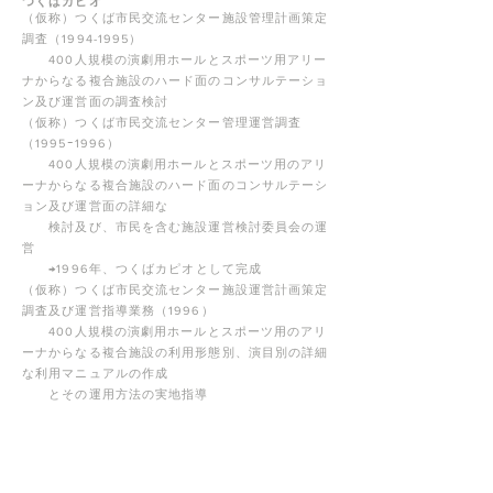
つくばカピオ
（仮称）つくば市民交流センター施設管理計画策定
調査（1994-1995）
400人規模の演劇用ホールとスポーツ用アリー
ナからなる複合施設のハード面のコンサルテーショ
ン及び運営面の調査検討
（仮称）つくば市民交流センター管理運営調査
（1995ｰ1996）
400人規模の演劇用ホールとスポーツ用のアリ
ーナからなる複合施設のハード面のコンサルテーシ
ョン及び運営面の詳細な
検討及び、市民を含む施設運営検討委員会の運
営
→1996年、つくばカピオとして完成
（仮称）つくば市民交流センター施設運営計画策定
調査及び運営指導業務（1996）
400人規模の演劇用ホールとスポーツ用のアリ
ーナからなる複合施設の利用形態別、演目別の詳細
な利用マニュアルの作成
とその運用方法の実地指導
Ｎ駅東地区公益施設計画検討調査（1995ｰ1996）
800席から1000席までの可変空間を持つ演劇
用ホールの設計コンサルテーション