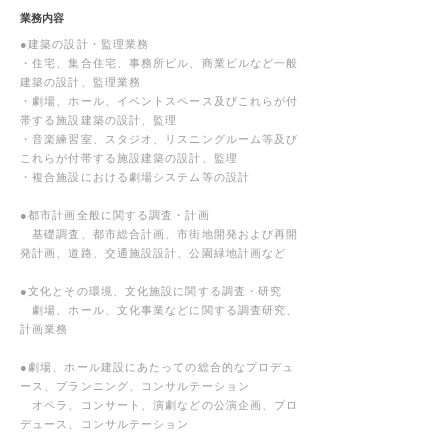
業務内容
●建築の設計・監理業務
・住宅、集合住宅、事務所ビル、商業ビルなど一般
建築の設計、監理業務
・劇場、ホール、イベントスペース及びこれらが付
帯する施設建築の設計、監理
・音楽練習室、スタジオ、リスニングルーム等及び
これらが付帯する施設建築の設計、監理
・複合施設における劇場システム等の設計
●都市計画全般に関する調査・計画
基礎調査、都市総合計画、市街地開発および再開
発計画、道路、交通施設設計、公園緑地計画など
●文化とその環境、文化施設に関する調査・研究
劇場、ホール、文化事業などに関する調査研究、
計画業務
●劇場、ホール建設にあたっての総合的なプロデュ
ース、プランニング、コンサルテーション
オペラ、コンサート、演劇などの公演企画、プロ
デュース、コンサルテーション