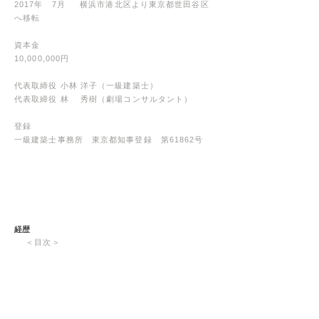
2017年 7月 横浜市港北区より東京都世田谷区
へ移転
資本金
10,000,000円
代表取締役 小林 洋子（一級建築士）
代表取締役 林 秀樹（劇場コンサルタント）
登録
一級建築士事務所 東京都知事登録 第61862号
​経歴
＜目次＞