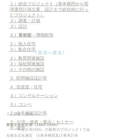
１）総合プロジェクト（基本構想から管
理運営計画立案、設計まで総合的に行っ
たプロジェクト）
​２）調査・計画
​３）設計
​１）美術館・博物館等
​１）音楽室
​２）個人住宅
​３）集合住宅
​⇧
目次へ戻る⇧
​２）教育関連施設
​３）福祉関連施設
​４）その他の施設
​３. 民間施設設計等
​４. 音楽室・住宅
​４）コンサルテーション
​５）コンペ
​２. 公共施設設計等
２）調査・計画
​５. 公演​・発表・展示・セミナー
東急文化村計画（1983-1984）
​６. 著作
『渋谷計画1985』の最初のプロジェクトであ
る複合文化施設 の基本構想及び基本計画