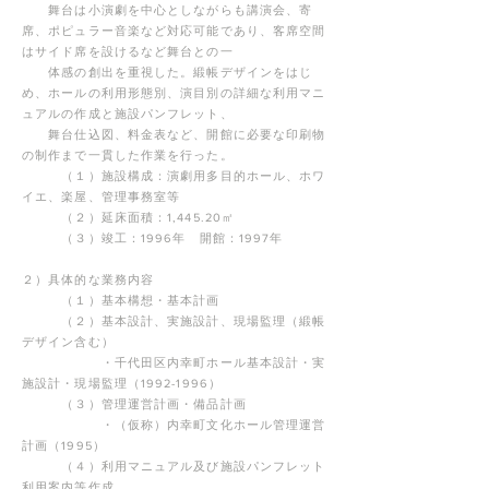
舞台は小演劇を中心としながらも講演会、寄
席、ポピュラー音楽など対応可能であり、客席空間
はサイド席を設けるなど舞台との一
体
感の
創出を重視した。緞帳デザインをはじ
め、ホールの利用形態別、演目別の詳細な利用マニ
ュアルの作成と施設パンフレット、
舞台
仕込図、
料金表など、開館に必要な印刷物
の制作まで一貫した作業を行った。
（１）施設構成：演劇用多目的ホール、ホワ
イエ、楽屋、管理事務室等
（２）延床面積：1,445.20㎡
（３）竣工：1996年 開館：1997年
２）具体的な業務内容
（１）基本構想・基本計画
（２）基本設計、実施設計、現場監理（緞帳
デザイン含む）
・千代田区内幸町ホール基本設計・実
施設計・現場監理（1992-1996）
（３）管理運営計画・備品計画
・（仮称）内幸町文化ホール管理運営
計画（1995）
（４）利用マニュアル及び施設パンフレット
利用案内等作成