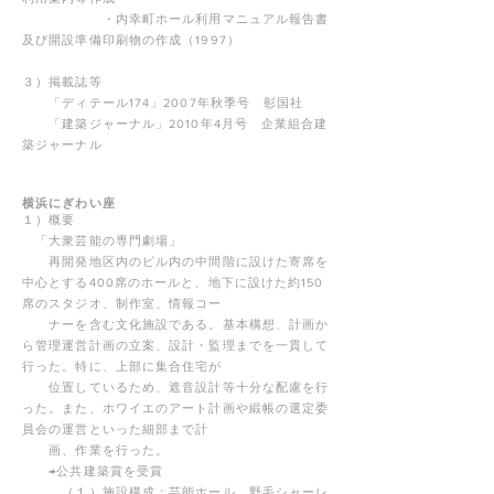
・内幸町ホール利用マニュアル報告書
及び開設準備印刷物の作成（1997）
３）掲載誌等
「ディテール174」2007年秋季号 彰国社
「建築ジャーナル」2010年4月号 企業組合建
築ジャーナル
横浜にぎわい座
１）概要
「大衆芸能の専門劇場」
再開発地区内のビル内の中間階に設けた寄席を
中心とする400席のホールと、地下に設けた約150
席のスタジオ、制作室、情報コー
ナーを含む文化施設である。基本構想、計画か
ら管理運営計画の立案、設計・監理までを一貫して
行った。特に、上部に集合住宅が
位置しているため、遮音設計等十分な配慮を行
った。また、ホワイエのアート計画や緞帳の選定委
員会の運営といった細部まで計
画、作業を行った。
→公共建築賞を受賞
（１）施設構成：芸能ホール、野毛シャーレ