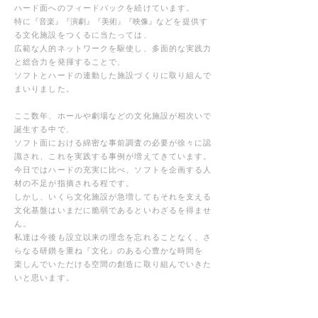
ハード面へのフィードバックを続けています。
特に
『音楽』『演劇』『美術』『映像』
などを提供す
る文化施設をつくるに当たっては、
広範な人的ネットワークを駆使し、多面的な実践力
と総合力を発揮することで、
ソフトとハードの連動した施設づくりに取り組んで
まいりました。
ここ数年、ホールや劇場などの文化施設が相次いで
誕生する中で、
ソフト面における綿密な事前調査の必要が徐々に認
識され、これを実践する事例が増えてきています。
今日ではハードの充実に比べ、ソフトを企画する人
材の不足が指摘される程です。
しかし、いくら文化施設が急増してもそれを支える
文化基盤はいまだに脆弱であるといわざるを得ませ
ん。
私達は今後も設立以来の理念を忘れることなく、さ
らなる研鑚を重ね『文化』のある心豊かな時間を
楽しんでいただける空間の創造に取り組んでいきた
いと思います。