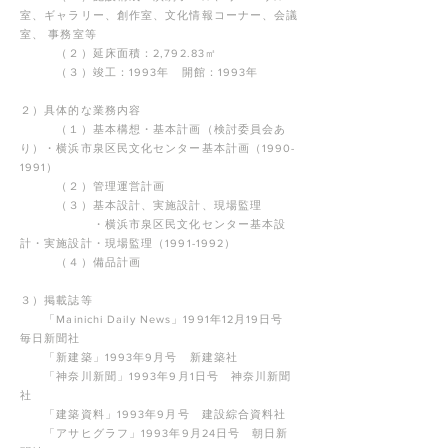
室、ギャラリー、創作室、文化情報コーナー、会議
室、 事務室等
（２）延床面積：2,792.83㎡
（３）竣工：1993年 開館：1993年
２）具体的な業務内容
（１）基本構想・基本計画（検討委員会あ
り）
・横浜市泉区民文化センター基本計画（1990-
1991）
（２）管理運営計画
（３）基本設計、実施設計、現場監理
・横浜市泉区民文化センター基本設
計・実施設計・現場監理（1991-1992）
（４）備品計画
３）掲載誌等
「Mainichi Daily News」1991年12月19日号
毎日新聞社
「新建築」1993年9月号 新建築社
「神奈川新聞」1993年9月1日号 神奈川新聞
社
「建築資料」1993年9月号 建設綜合資料社
「アサヒグラフ」1993年9月24日号 朝日新