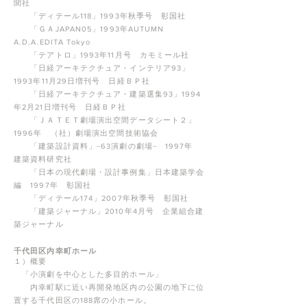
聞社
「ディテール118」1993年秋季号 彰国社
「ＧＡJAPAN05」1993年AUTUMN
A.D.A.EDITA Tokyo
「テアトロ」1993年11月号 カモミール社
「日経アーキテクチュア・インテリア93」
1993年11月29日増刊号 日経ＢＰ社
「日経アーキテクチュア・建築選集93」1994
年2月21日増刊号 日経ＢＰ社
「ＪＡＴＥＴ劇場演出空間データシート２」
1996年 （社）劇場演出空間技術協会
「建築設計資料」−63演劇の劇場− 1997年
建築資料研究社
「日本の現代劇場・設計事例集」日本建築学会
編 1997年 彰国社
「ディテール174」2007年秋季号 彰国社
「建築ジャーナル」2010年4月号 企業組合建
築ジャーナル
千代田区内幸町ホール
１）概要
「小演劇を中心とした多目的ホール」
内幸町駅に近い再開発地区内の公園の地下に位
置する千代田区の188席の小ホール。