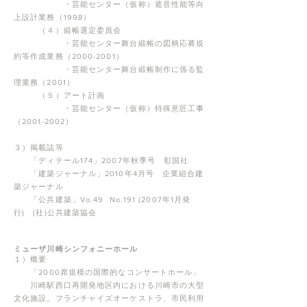
・芸能センター（仮称）遮音性能等向
上設計業務（1998）
（４）緞帳選定委員会
・芸能センター舞台緞帳の図柄応募規
約等作成業務（2000-2001）
・芸能センター舞台緞帳制作に係る監
理業務（2001）
（５）アート計画
・芸能センター（仮称）特殊意匠工事
（2001-2002）
３）掲載誌等
「ディテール174」2007年秋季号 彰国社
「建築ジャーナル」2010年4月号 企業組合建
築ジャーナル
「公共建築」Vo.49 No.191 (2007年1月発
行) (社)公共建築協会
ミューザ川崎シンフォニーホール
１）概要
「2000席規模の国際的なコンサートホール」
川崎駅西口再開発地区内における川崎市の大型
文化施設。フランチャイズオーケストラ、市民利用